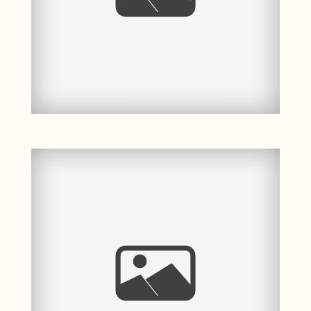
Mehr ...
B. & D. ♥ |
Hochzeitsfotos in der
Kapelle St. Annen u.
Brigitten Stralsund