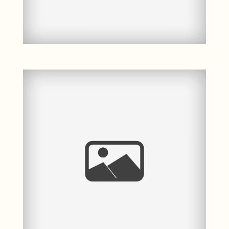
Kinder- &
Familienfotografie in
Greifswald | Mama & ihr
kleiner Prinz ♥
Mehr ...