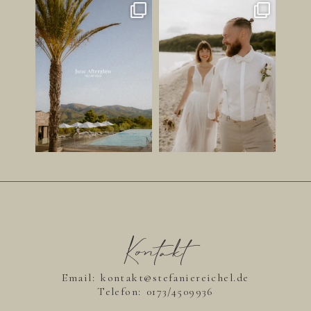
JUNI GEFÜHL ✨
HABT IHR LUST AUF EINEN
STRANDSPAZIERGANG AN
Ihr wisst ja, dass ich schon
...
EUREM
...
149
26
212
23
Kontakt
Email: kontakt@stefaniereichel.de
Telefon:
0173/4509936