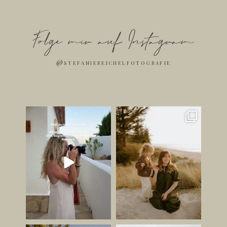
Folge mir auf Instagram
@stefaniereichelfotografie
Ich bin jetzt Influencer. ✌🏻
Die schönsten Bilder
entstehen oft dann, wenn
...
Jetzt mal
...
248
37
181
42