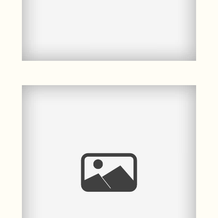
Mehr ...
Paul | modernes
Neugeborenenshooting
Greifswald
Mehr ...