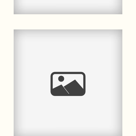
Babybauchshooting bei
Greifswald & eine Location
zum Träumen ♥
Mehr ...