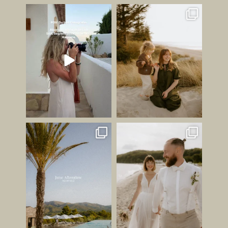
Ich bin jetzt Influencer. ✌🏻
Die schönsten Bilder
entstehen oft dann, wenn
...
Jetzt mal
...
249
37
181
42
JUNI GEFÜHL ✨
HABT IHR LUST AUF EINEN
STRANDSPAZIERGANG AN
Ihr wisst ja, dass ich schon
...
EUREM
...
149
26
212
23