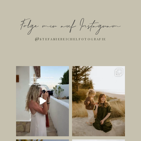
Folge mir auf Instagram
@stefaniereichelfotografie
Ich bin jetzt Influencer. ✌🏻
Die schönsten Bilder
entstehen oft dann, wenn
...
Jetzt mal
...
247
37
179
42