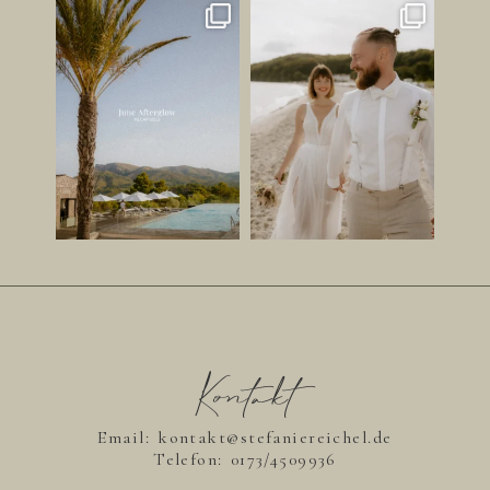
JUNI GEFÜHL ✨
HABT IHR LUST AUF EINEN
STRANDSPAZIERGANG AN
Ihr wisst ja, dass ich schon
...
EUREM
...
149
26
212
23
Kontakt
Email: kontakt@stefaniereichel.de
Telefon:
0173/4509936