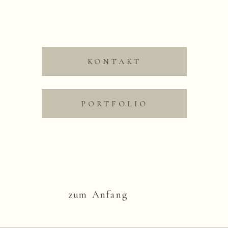
Müritz, Rostock
Pärchenfotos an der Steilküste Ahrenshoop | Darss
»
KONTAKT
Save my name, email,
and website in this
PORTFOLIO
browser for the next time
I comment.
Nachricht absenden
zum Anfang