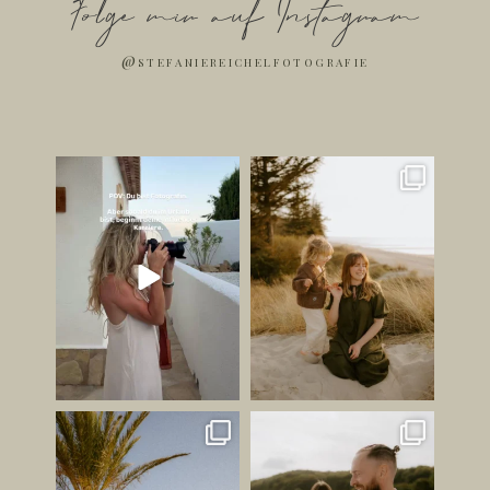
Folge mir auf Instagram
@stefaniereichelfotografie
Ich bin jetzt Influencer. ✌🏻
Die schönsten Bilder
entstehen oft dann, wenn
...
Jetzt mal
...
247
37
179
42
JUNI GEFÜHL ✨
HABT IHR LUST AUF EINEN
STRANDSPAZIERGANG AN
Ihr wisst ja, dass ich schon
...
EUREM
...
149
26
212
23