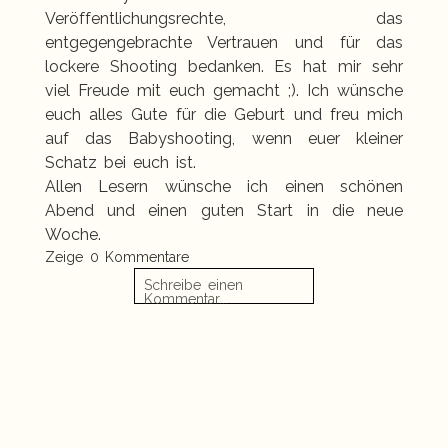
Veröffentlichungsrechte, das
entgegengebrachte Vertrauen und für das
lockere Shooting bedanken. Es hat mir sehr
viel Freude mit euch gemacht ;). Ich wünsche
euch alles Gute für die Geburt und freu mich
auf das Babyshooting, wenn euer kleiner
Schatz bei euch ist.
Allen Lesern wünsche ich einen schönen
Abend und einen guten Start in die neue
Woche.
Zeige
0 Kommentare
Schreibe einen
Kommentar...
Danke für euren Besuch
«
B. & D. ♥ | Hochzeitsfotos in der Kapelle St.
und die lieben Worte.
Annen u. Brigitten Stralsund
Momente einer Familie | Familienfotografie
Neubrandenburg
»