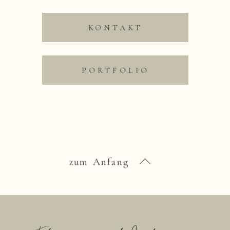
KONTAKT
Save my name, email,
and website in this
browser for the next time
PORTFOLIO
I comment.
Nachricht absenden
zum Anfang