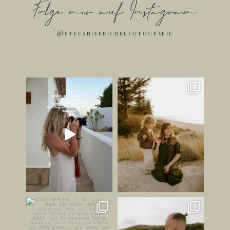
Folge mir auf Instagram
@stefaniereichelfotografie
Ich bin jetzt Influencer. ✌🏻
Die schönsten Bilder
entstehen oft dann, wenn
...
Jetzt mal
...
247
37
179
42
JUNI GEFÜHL ✨
HABT IHR LUST AUF EINEN
STRANDSPAZIERGANG AN
Ihr wisst ja, dass ich schon
...
EUREM
...
149
26
212
23