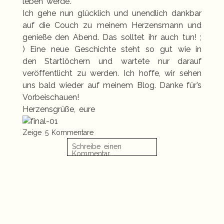
leben werde.
Ich gehe nun glücklich und unendlich dankbar
auf die Couch zu meinem Herzensmann und
genieße den Abend. Das solltet ihr auch tun! ;
) Eine neue Geschichte steht so gut wie in
den Startlöchern und wartete nur darauf
veröffentlicht zu werden. Ich hoffe, wir sehen
uns bald wieder auf meinem Blog. Danke für’s
Vorbeischauen!
Herzensgrüße, eure
Zeige
5 Kommentare
Schreibe einen
Kommentar...
Danke für euren Besuch
«
Jessi u. Oliver | Babybauchshooting in Koserow
und die lieben Worte.
auf Usedom
Familien- & Neugeborenenshooting in
Blandow/Rügen
»