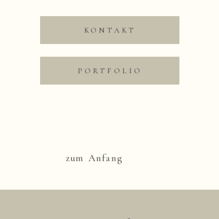
KONTAKT
Save my name, email,
and website in this
browser for the next time
I comment.
PORTFOLIO
Nachricht absenden
zum Anfang