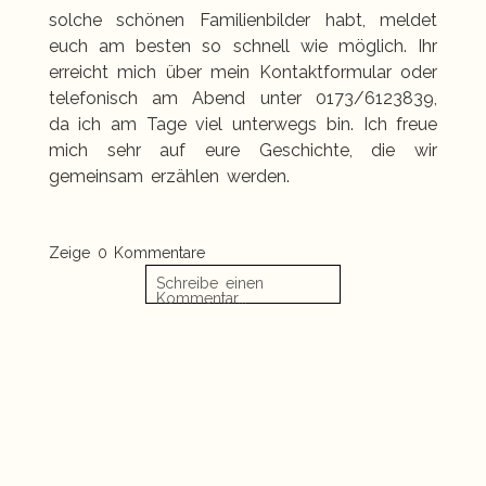
solche schönen Familienbilder habt, meldet
euch am besten so schnell wie möglich. Ihr
erreicht mich über mein
Kontaktformular
oder
telefonisch am Abend unter 0173/6123839,
da ich am Tage viel unterwegs bin. Ich freue
mich sehr auf eure Geschichte, die wir
gemeinsam erzählen werden.
Zeige
0 Kommentare
Schreibe einen
Kommentar...
Danke für euren Besuch
«
K & B | Hochzeitsfotografie Kurhaus Binz |
und die lieben Worte.
Hochzeitsreportagen Insel Rügen
Babyshooting zuhause in Greifswald | Natürliche
Babyfotos | Familienshooting Greifswald
»