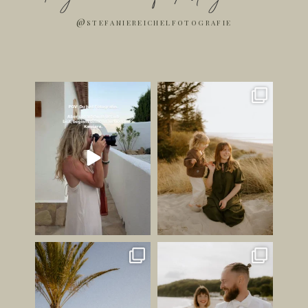
@stefaniereichelfotografie
Ich bin jetzt Influencer. ✌🏻
Die schönsten Bilder
entstehen oft dann, wenn
...
Jetzt mal
...
248
37
181
42
JUNI GEFÜHL ✨
HABT IHR LUST AUF EINEN
STRANDSPAZIERGANG AN
Ihr wisst ja, dass ich schon
...
EUREM
...
149
26
212
23