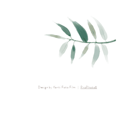
Design by Karti Foto Film
|
ProPhoto8