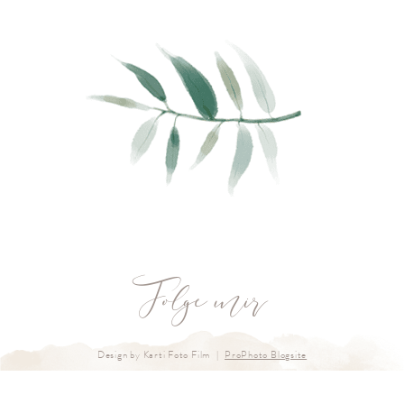
Folge mir
Design by Karti Foto Film
|
ProPhoto Blogsite