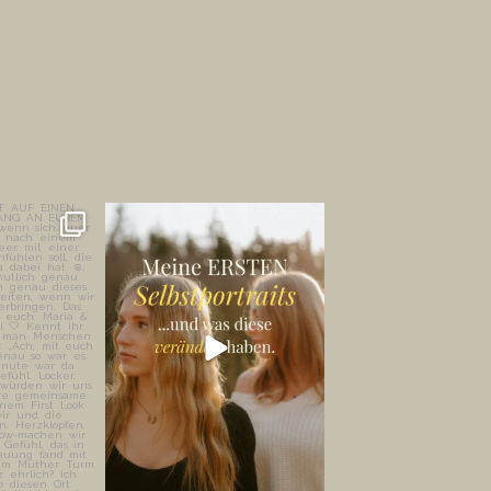
 AUF EINEN
WAS SELBSTPORTRÄTS MIR
ERGANG AN
GEZEIGT HABEN. 💡
M
...
🦋
...
23
341
68