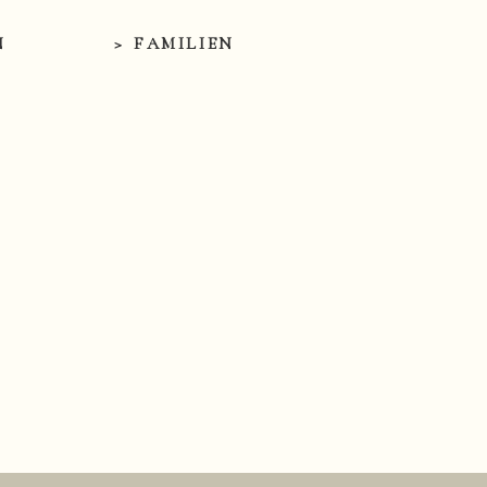
N
> FAMILIEN
zum Anfang