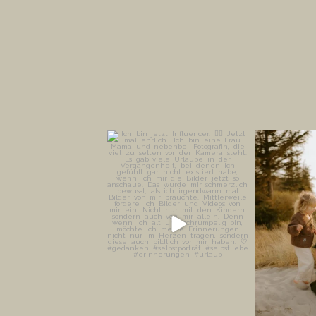
Ich bin jetzt Influencer. ✌🏻
Die schönsten 
dan
Jetzt mal
...
2
179
42