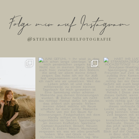
Folge mir auf Instagram
@stefaniereichelfotografie
Bilder entstehen oft
JUNI GEFÜHL ✨
HABT IHR LUST
n, wenn
...
STRANDSPAZI
Ihr wisst ja, dass ich schon
...
EURE
47
37
149
26
212