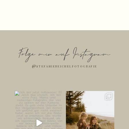
zum Anfang
Folge mir auf Instagram
@stefaniereichelfotografie
Ich bin jetzt Influencer. ✌🏻
Die schönsten Bilder
entstehen oft dann, wenn
...
Jetzt mal
...
247
37
179
42