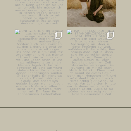
JUNI GEFÜHL ✨
HABT IHR LUST AUF EINEN
STRANDSPAZIERGANG AN
Ihr wisst ja, dass ich schon
...
EUREM
...
149
26
212
23