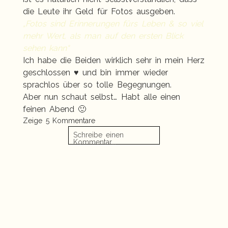
die Leute ihr Geld für Fotos ausgeben.
„Fotos sind Erinnerungen fürs Leben & so viel
mehr Wert, als man auf den ersten Blick
sehen kann“
Ich habe die Beiden wirklich sehr in mein Herz
geschlossen ♥ und bin immer wieder
sprachlos über so tolle Begegnungen.
Aber nun schaut selbst… Habt alle einen
feinen Abend 🙂
Zeige
5 Kommentare
Schreibe einen
Kommentar...
Maggi & Esther | Baby- u. Babybauchfotos in
Blandow auf Rügen
»
KONTAKT
PORTFOLIO