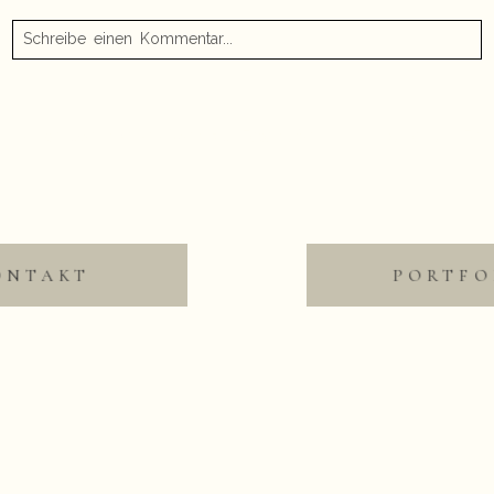
Schreibe einen Kommentar...
Danke für euren Besuch und die lieben Worte.
schichte über meinen Weg zur Fotografie
Mallorca | Fer
Save my name, email, and website in this browser for the
next time I comment.
Nachricht absenden
ONTAKT
PORTFO