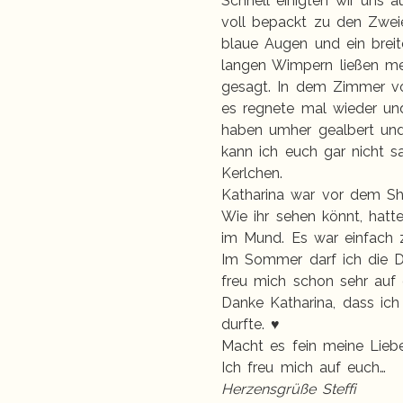
Schnell einigten wir uns 
voll bepackt zu den Zweie
blaue Augen und ein breit
langen Wimpern ließen me
gesagt. In dem Zimmer vo
es regnete mal wieder und
haben umher gealbert und
kann ich euch gar nicht s
Kerlchen.
Katharina war vor dem Sho
Wie ihr sehen könnt, hatt
im Mund. Es war einfach 
Im Sommer darf ich die D
freu mich schon sehr auf 
Danke Katharina, dass ich
durfte. ♥
Macht es fein meine Liebe
Ich freu mich auf euch…
Herzensgrüße Steffi