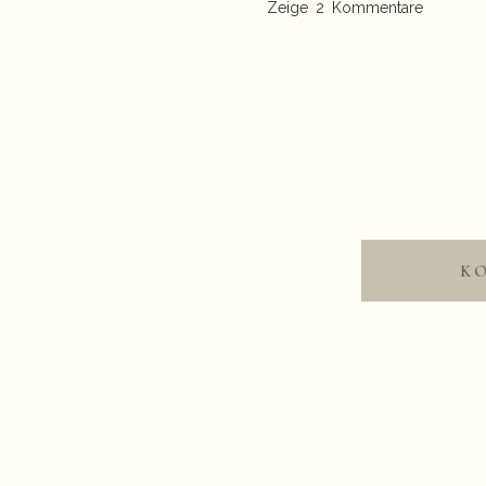
Zeige
2 Kommentare
«
Meine ganz persönliche Ge
K