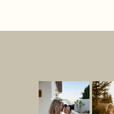
Ich bin jetzt Influencer. ✌🏻
Die schönsten 
dan
Jetzt mal
...
2
179
42