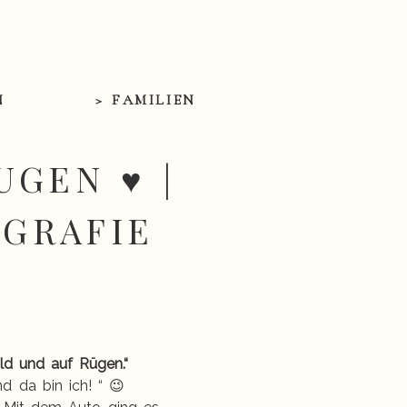
N
> FAMILIEN
UGEN ♥ |
OGRAFIE
ld und auf Rügen.“
 da bin ich! “ 😉