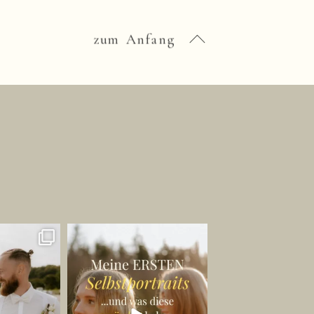
zum Anfang
 AUF EINEN
WAS SELBSTPORTRÄTS MIR
ERGANG AN
GEZEIGT HABEN. 💡
M
...
🦋
...
23
341
68