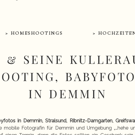
> HOMESHOOTINGS
> HOCHZEITE
 & SEINE KULLERA
OOTING, BABYFOT
IN DEMMIN
byfotos in Demmin, Stralsund, Ribnitz-Damgarten, Greifswa
ne mobile Fotografin für Demmin und Umgebung „…hehe und