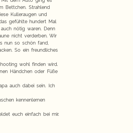
n. Mit dem Auto ging es
em Bettchen. Strahlend
iese Kulleraugen und
das gefühlte hundert Mal
 auch nötig waren. Denn
une nicht verderben. Wir
s nun so schön fand,
cken. So ein freundliches
hooting wohl finden wird.
leinen Händchen oder Füße
pa auch dabei sein. Ich
nschen kennenlernen
det euch einfach bei mir.