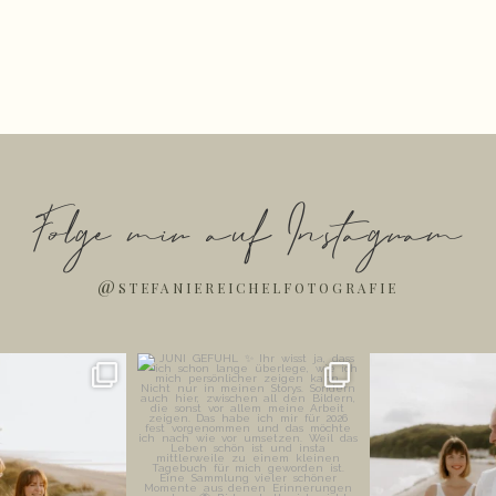
Folge mir auf Instagram
@stefaniereichelfotografie
Bilder entstehen oft
JUNI GEFÜHL ✨
HABT IHR LUST
n, wenn
...
STRANDSPAZI
Ihr wisst ja, dass ich schon
...
EURE
47
37
149
26
212