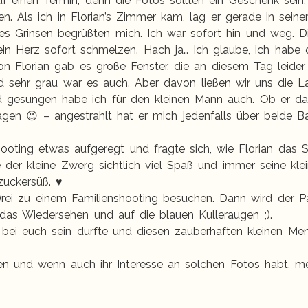
auf einen Termin, denn die Fotos sollten ein Geschenk sei
n. Als ich in Florian’s Zimmer kam, lag er gerade in sein
es Grinsen begrüßten mich. Ich war sofort hin und weg. D
in Herz sofort schmelzen. Hach ja… Ich glaube, ich habe 
n Florian gab es große Fenster, die an diesem Tag leider
 sehr grau war es auch. Aber davon ließen wir uns die La
 gesungen habe ich für den kleinen Mann auch. Ob er da
agen 😉 – angestrahlt hat er mich jedenfalls über beide Ba
oting etwas aufgeregt und fragte sich, wie Florian das S
e der kleine Zwerg sichtlich viel Spaß und immer seine k
zuckersüß. ♥
rei zu einem Familienshooting besuchen. Dann wird der Pa
das Wiedersehen und auf die blauen Kulleraugen ;).
 bei euch sein durfte und diesen zauberhaften kleinen Me
n und wenn auch ihr Interesse an solchen Fotos habt, mel