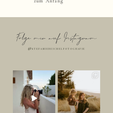
zum Anfang
Folge mir auf Instagram
@stefaniereichelfotografie
Ich bin jetzt Influencer. ✌🏻
Die schönsten Bilder
entstehen oft dann, wenn
...
Jetzt mal
...
247
37
179
42