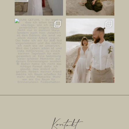
JUNI GEFÜHL ✨
HABT IHR LUST AUF EINEN
STRANDSPAZIERGANG AN
Ihr wisst ja, dass ich schon
...
EUREM
...
149
26
212
23
Kontakt