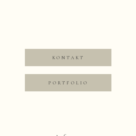
Danke für euren Besuch
«
E. & S. | Hochzeitsshooting Selliner Seebrücke
und die lieben Worte.
Rügen | Hochzeitsfotos Rügen
Babybauchfotos im Winter | Fotoshooting
Neubrandenburg, Altentreptow
»
KONTAKT
Save my name, email,
and website in this
browser for the next time
PORTFOLIO
I comment.
Nachricht absenden