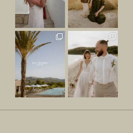
JUNI GEFÜHL ✨
HABT IHR LUST AUF EINEN
STRANDSPAZIERGANG AN
Ihr wisst ja, dass ich schon
...
EUREM
...
149
26
212
23