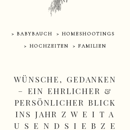
> BABYBAUCH
> HOMESHOOTINGS
> HOCHZEITEN
> FAMILIEN
WÜNSCHE, GEDANKEN
– EIN EHRLICHER &
PERSÖNLICHER BLICK
INS JAHR Z W E I T A
U S E N D S I E B Z E