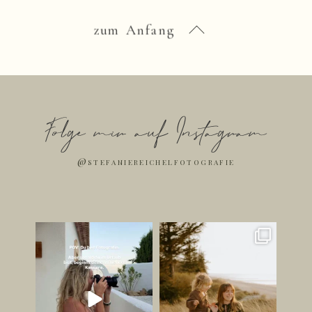
zum Anfang
Folge mir auf Instagram
@stefaniereichelfotografie
Ich bin jetzt Influencer. ✌🏻
Die schönsten Bilder
entstehen oft dann, wenn
...
Jetzt mal
...
248
37
181
42