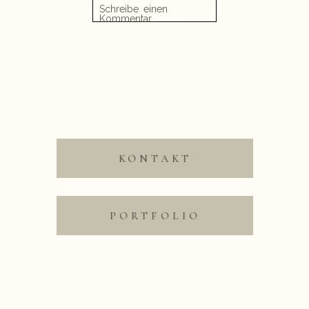
Schreibe einen
Kommentar...
Danke für euren Besuch
«
Babybauchfotos im Winter | Fotoshooting
und die lieben Worte.
Neubrandenburg, Altentreptow
L. & M. | Hochzeit Rettungsturm Binz |
Hochzeitsfotografie Rügen
»
KONTAKT
Save my name, email,
and website in this
browser for the next time
PORTFOLIO
I comment.
Nachricht absenden